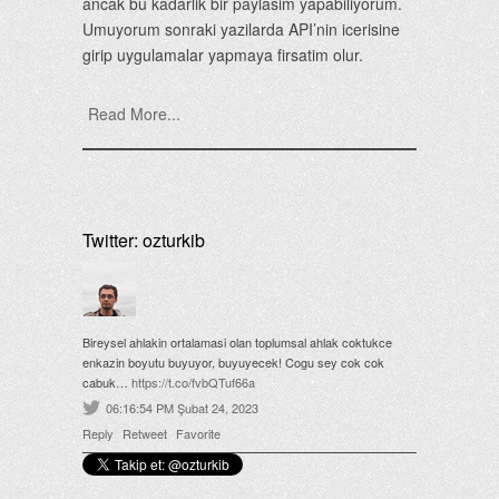
ancak bu kadarlik bir paylasim yapabiliyorum.
Umuyorum sonraki yazilarda API’nin icerisine
girip uygulamalar yapmaya firsatim olur.
Read More...
Twitter: ozturkib
Bireysel ahlakin ortalamasi olan toplumsal ahlak coktukce
enkazin boyutu buyuyor, buyuyecek! Cogu sey cok cok
cabuk…
https://t.co/fvbQTuf66a
06:16:54 PM Şubat 24, 2023
Reply
Retweet
Favorite