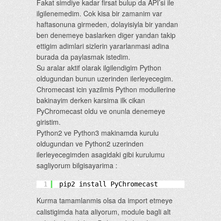
Fakat simdiye kadar firsat bulup da API’si ile
ilgilenemedim. Cok kisa bir zamanim var
haftasonuna girmeden, dolayisiyla bir yandan
ben denemeye baslarken diger yandan takip
ettigim adimlari sizlerin yararlanmasi adina
burada da paylasmak istedim.
Su aralar aktif olarak ilgilendigim Python
oldugundan bunun uzerinden ilerleyecegim.
Chromecast icin yazilmis Python modullerine
bakinayim derken karsima ilk cikan
PyChromecast oldu ve onunla denemeye
giristim.
Python2 ve Python3 makinamda kurulu
oldugundan ve Python2 uzerinden
ilerleyecegimden asagidaki gibi kurulumu
sagliyorum bilgisayarima :
1
pip2 install PyChromecast
Kurma tamamlanmis olsa da import etmeye
calistigimda hata aliyorum, module bagli alt