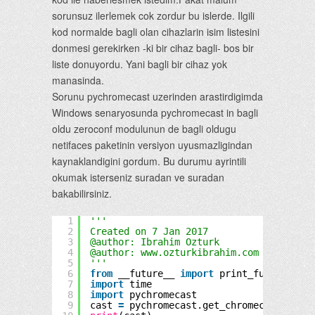
sorunsuz ilerlemek cok zordur bu islerde. Ilgili
kod normalde bagli olan cihazlarin isim listesini
donmesi gerekirken -ki bir cihaz bagli- bos bir
liste donuyordu. Yani bagli bir cihaz yok
manasinda.
Sorunu pychromecast uzerinden arastirdigimda
Windows senaryosunda pychromecast in bagli
oldu zeroconf modulunun de bagli oldugu
netifaces paketinin versiyon uyusmazligindan
kaynaklandigini gordum. Bu durumu ayrintili
okumak isterseniz suradan ve suradan
bakabilirsiniz.
1
'''
2
Created on 7 Jan 2017
3
@author: Ibrahim Ozturk
4
@author: www.ozturkibrahim.com
5
'''
6
from
__future__ 
import
print_function
7
import
time
8
import
pychromecast
9
cast 
=
pychromecast.get_chromecasts_as_d