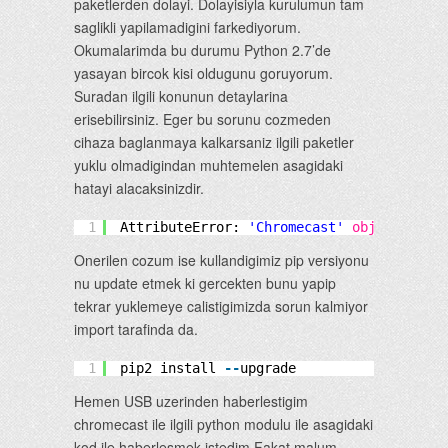
paketlerden dolayi. Dolayisiyla kurulumun tam
saglikli yapilamadigini farkediyorum.
Okumalarimda bu durumu Python 2.7’de
yasayan bircok kisi oldugunu goruyorum.
Suradan ilgili konunun detaylarina
erisebilirsiniz. Eger bu sorunu cozmeden
cihaza baglanmaya kalkarsaniz ilgili paketler
yuklu olmadigindan muhtemelen asagidaki
hatayi alacaksinizdir.
1
AttributeError: 
'Chromecast'
object
has n
Onerilen cozum ise kullandigimiz pip versiyonu
nu update etmek ki gercekten bunu yapip
tekrar yuklemeye calistigimizda sorun kalmiyor
import tarafinda da.
1
pip2 install 
-
-
upgrade 
Hemen USB uzerinden haberlestigim
chromecast ile ilgili python modulu ile asagidaki
kod ile haberlesmek istedim.Fakat malum