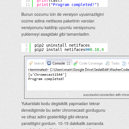
10
print
(cast)
11
print
(
"Program completed!"
)
Bunun cozumu icin de versiyon uyusmazligini
cozme adina netifaces paketinin varolan
versiyonunu kaldirip uyumlu versiyonunu
yuklemeyi asagidaki gibi tamamladim.
1
pip2 uninstall netifaces
2
pip2 install netifaces
=
=
0.10
.
4
successful connection with chr
Yukaridaki kodu degisiklik yapmadan tekrar
denedigimde bu sefer chromecasti gordugunu
ve cihaz adini gosterildigi gibi ekrana
yansittigini gordum. 10-15 dakikalik zamanda